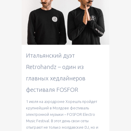
Итальянский дуэт
Retrohandz – один из
главных хедлайнеров
фестиваля FOSFOR
1 июля на аэродроме Хорешть пройдет
крупнейший в Молдове фестиваль
электронной музыки – FOSFOR Electro
Music Festival. В этот день свои сеты
отыграют не только молдавские DJ, но и