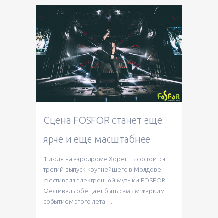
Сцена FOSFOR станет еще
ярче и еще масштабнее
1 июля на аэродроме Хорешть состоится
третий выпуск крупнейшего в Молдове
фестиваля электронной музыки FOSFOR.
Фестиваль обещает быть самым жарким
событием этого лета. ...