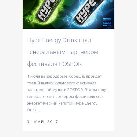
Hype Energy Drink стал
генеральным партнером
фестиваля FOSFOR
1 июля на аэродроме Хорешть пройдет
третий выпуск культового фестиваля
электронной музыки FOSFOR. В этом году
генеральным партнером фестиваля стал
энергетический напиток Hype Energy
Drink....
31 МАЙ, 2017